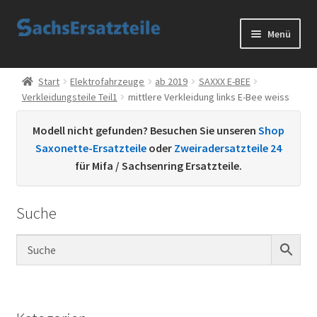
Zur
Zum
Menü
Navigation
Inhalt
springen
springen
Start
Start
Elektrofahrzeuge
ab 2019
SAXXX E-BEE
Verkleidungsteile Teil1
mittlere Verkleidung links E-Bee weiss
AGB
Modell nicht gefunden? Besuchen Sie unseren
Shop
Datenschutzerklärung
Saxonette-Ersatzteile
oder
Zweiradersatzteile 24
für Mifa / Sachsenring Ersatzteile.
Impressum
Suche
Kontakt
Sachs Ersatzteile
Sachsteile