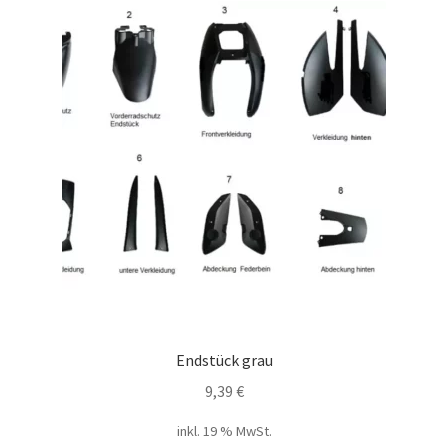
Endstück grau
9,39
€
inkl. 19 % MwSt.