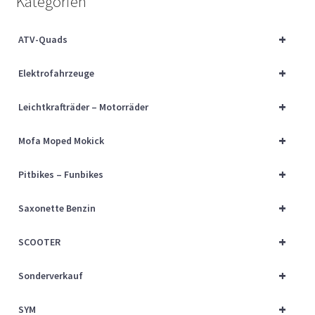
Kategorien
Über uns
+
ATV-Quads
Vertrag widerrufen
+
Elektrofahrzeuge
Widerrufsbelehrung
+
Leichtkrafträder – Motorräder
Cart
+
Mofa Moped Mokick
Checkout
+
Pitbikes – Funbikes
My account
+
Saxonette Benzin
+
SCOOTER
+
Sonderverkauf
+
SYM