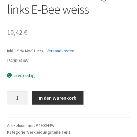
links E-Bee weiss
10,42
€
inkl. 19 % MwSt.
zzgl.
Versandkosten
P490044W
5 vorrätig
mittlere
In den Warenkorb
Verkleidung
links
E-
Bee
Artikelnummer:
P490044W
Kategorie:
Verkleidungsteile Teil1
weiss