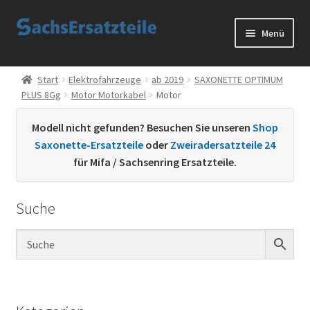
Zur
Zum
Menü
Navigation
Inhalt
springen
springen
Start
Start
Elektrofahrzeuge
ab 2019
SAXONETTE OPTIMUM
PLUS 8Gg
Motor Motorkabel
Motor
AGB
Modell nicht gefunden? Besuchen Sie unseren
Shop
Datenschutzerklärung
Saxonette-Ersatzteile
oder
Zweiradersatzteile 24
für Mifa / Sachsenring Ersatzteile.
Impressum
Suche
Kontakt
Sachs Ersatzteile
Sachsteile