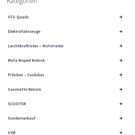
Kategorien
Über uns
+
ATV-Quads
Vertrag widerrufen
+
Elektrofahrzeuge
Widerrufsbelehrung
+
Leichtkrafträder – Motorräder
Cart
+
Mofa Moped Mokick
Checkout
+
Pitbikes – Funbikes
My account
+
Saxonette Benzin
+
SCOOTER
+
Sonderverkauf
+
SYM