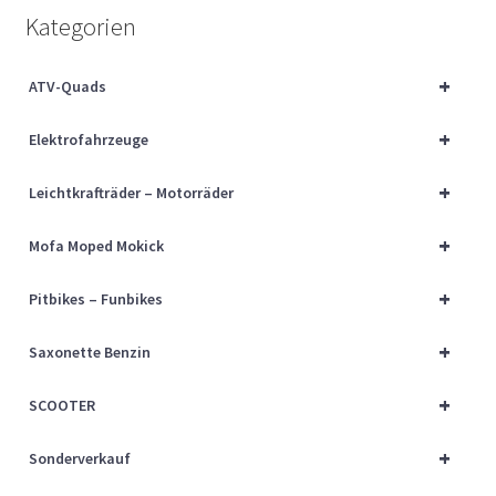
Über uns
Kategorien
Vertrag widerrufen
+
ATV-Quads
+
Widerrufsbelehrung
Elektrofahrzeuge
+
Leichtkrafträder – Motorräder
Cart
+
Mofa Moped Mokick
Checkout
+
Pitbikes – Funbikes
My account
+
Saxonette Benzin
+
SCOOTER
+
Sonderverkauf