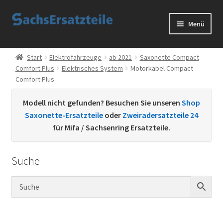
Zur
Zum
Menü
Navigation
Inhalt
springen
springen
Start
Start
Elektrofahrzeuge
ab 2021
Saxonette Compact
Comfort Plus
Elektrisches System
Motorkabel Compact
AGB
Comfort Plus
Datenschutzerklärung
Modell nicht gefunden? Besuchen Sie unseren
Shop
Saxonette-Ersatzteile
oder
Zweiradersatzteile 24
Impressum
für Mifa / Sachsenring Ersatzteile.
Kontakt
Suche
Sachs Ersatzteile
Sachsteile