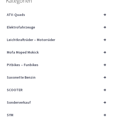
Kategorien
Über uns
+
ATV-Quads
Vertrag widerrufen
+
Elektrofahrzeuge
Widerrufsbelehrung
+
Leichtkrafträder – Motorräder
Cart
+
Mofa Moped Mokick
Checkout
+
Pitbikes – Funbikes
My account
+
Saxonette Benzin
+
SCOOTER
+
Sonderverkauf
+
SYM