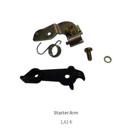
Starter Arm
1,61
€