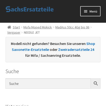
Zur
Zum
Menü
Navigation
Inhalt
springen
springen
Start
Start
Mofa Moped Mokick
MadAss 50cc 4Gg bis 06
Vergaser
NEEDLE JET
AGB
Modell nicht gefunden? Besuchen Sie unseren
Shop
Datenschutzerklärung
Saxonette-Ersatzteile
oder
Zweiradersatzteile 24
für Mifa / Sachsenring Ersatzteile.
Impressum
Suche
Kontakt
Sachs Ersatzteile
Sachsteile