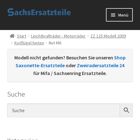
Zur
Zum
Menü
Navigation
Inhalt
springen
springen
Start
Start
Leichtkrafträder - Motorräder
ZZ 125 Modell 2009
Kotflügel hinten
Nut M6
AGB
Modell nicht gefunden? Besuchen Sie unseren
Shop
Datenschutzerklärung
Saxonette-Ersatzteile
oder
Zweiradersatzteile 24
für Mifa / Sachsenring Ersatzteile.
Impressum
Suche
Kontakt
Sachs Ersatzteile
Sachsteile