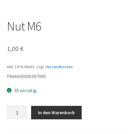
Nut M6
1,00
€
inkl. 19 % MwSt.
zzgl.
Versandkosten
P666600000397000
35 vorrätig
Nut
In den Warenkorb
M6
Menge