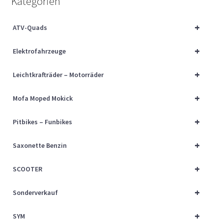
Kategorien
Über uns
+
ATV-Quads
Vertrag widerrufen
+
Elektrofahrzeuge
Widerrufsbelehrung
+
Leichtkrafträder – Motorräder
Cart
+
Mofa Moped Mokick
Checkout
+
Pitbikes – Funbikes
My account
+
Saxonette Benzin
+
SCOOTER
+
Sonderverkauf
+
SYM