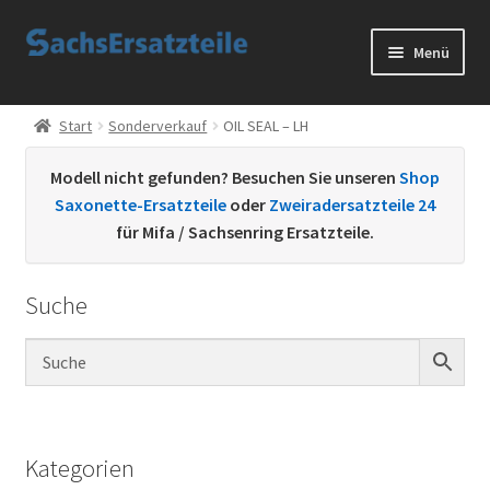
Zur
Zum
Menü
Navigation
Inhalt
springen
springen
Start
Start
Sonderverkauf
OIL SEAL – LH
AGB
Modell nicht gefunden? Besuchen Sie unseren
Shop
Saxonette-Ersatzteile
oder
Zweiradersatzteile 24
Datenschutzerklärung
für Mifa / Sachsenring Ersatzteile.
Impressum
Suche
Kontakt
Sachs Ersatzteile
Sachsteile
Kategorien