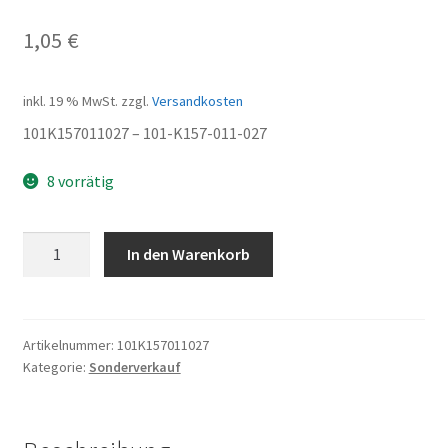
1,05
€
inkl. 19 % MwSt.
zzgl.
Versandkosten
101K157011027 – 101-K157-011-027
8 vorrätig
OIL
In den Warenkorb
SEAL
-
LH
Menge
Artikelnummer:
101K157011027
Kategorie:
Sonderverkauf