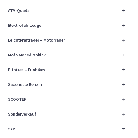
Über uns
+
ATV-Quads
Vertrag widerrufen
+
Elektrofahrzeuge
Widerrufsbelehrung
+
Leichtkrafträder – Motorräder
+
Cart
Mofa Moped Mokick
+
Pitbikes – Funbikes
Checkout
+
Saxonette Benzin
My account
+
SCOOTER
+
Sonderverkauf
+
SYM