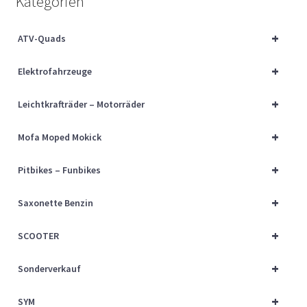
Kategorien
Über uns
+
ATV-Quads
Vertrag widerrufen
+
Elektrofahrzeuge
Widerrufsbelehrung
+
Leichtkrafträder – Motorräder
Cart
+
Mofa Moped Mokick
Checkout
+
Pitbikes – Funbikes
My account
+
Saxonette Benzin
+
SCOOTER
+
Sonderverkauf
+
SYM