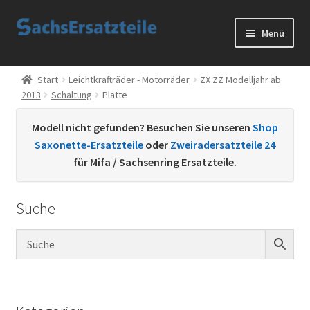
Zur
Zum
Menü
Navigation
Inhalt
springen
springen
Start
Start
Leichtkrafträder - Motorräder
ZX ZZ Modelljahr ab
2013
Schaltung
Platte
AGB
Modell nicht gefunden? Besuchen Sie unseren
Shop
Datenschutzerklärung
Saxonette-Ersatzteile
oder
Zweiradersatzteile 24
für Mifa / Sachsenring Ersatzteile.
Impressum
Suche
Kontakt
Sachs Ersatzteile
Sachsteile