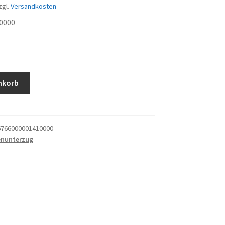
zgl.
Versandkosten
0000
ug
nkorb
766000001410000
nunterzug