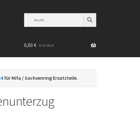
0,00
€
0 Artikel
n
24
für Mifa / Sachsenring Ersatzteile.
nunterzug