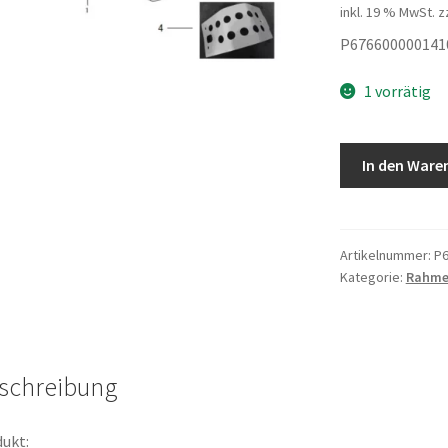
inkl. 19 % MwSt.
z
P676600000141
1 vorrätig
Rahmenunterz
In den Ware
Menge
Artikelnummer:
P6
Kategorie:
Rahme
schreibung
ukt: