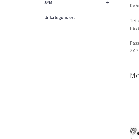
+
SYM
Rah
Unkategorisiert
Tei
P67
Pass
ZX Z
Mo