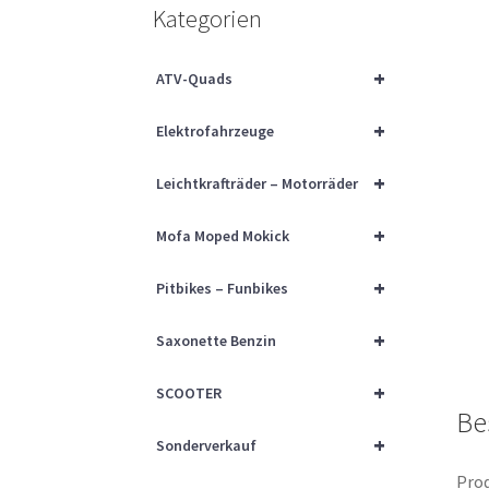
Kategorien
+
ATV-Quads
+
Elektrofahrzeuge
+
Leichtkrafträder – Motorräder
+
Mofa Moped Mokick
+
Pitbikes – Funbikes
+
Saxonette Benzin
+
SCOOTER
Be
+
Sonderverkauf
Prod