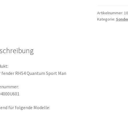
Quantum
Sport
Artikelnummer:
10
Kategorie:
Sonde
Man
Menge
schreibung
ukt:
r fender RH54 Quantum Sport Man
lenummer:
04000U601
end für folgende Modelle: