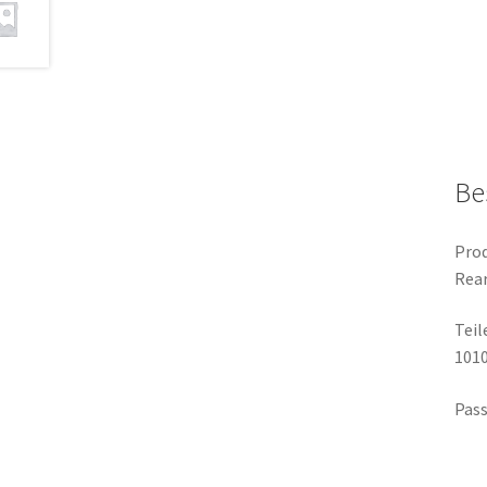
Be
Prod
Rea
Tei
101
Pass