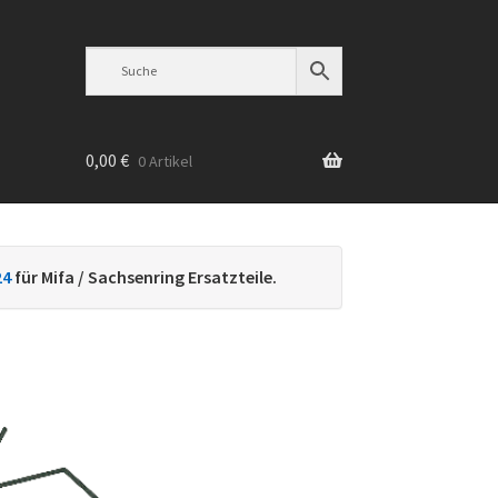
0,00
€
0 Artikel
n
24
für Mifa / Sachsenring Ersatzteile.