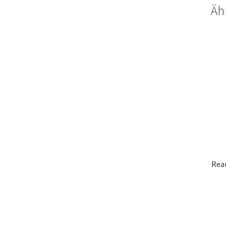
Äh
Rea