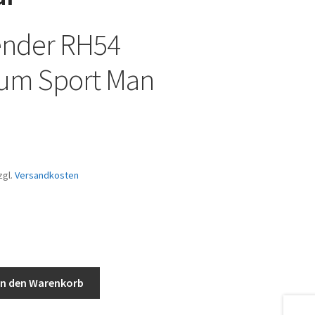
ender RH54
um Sport Man
zgl.
Versandkosten
In den Warenkorb