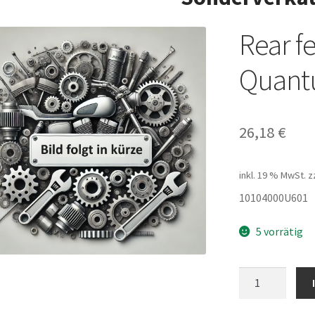
Rear f
Quant
26,18
€
inkl. 19 % MwSt.
z
10104000U601
5 vorrätig
Rear
fender
RH54