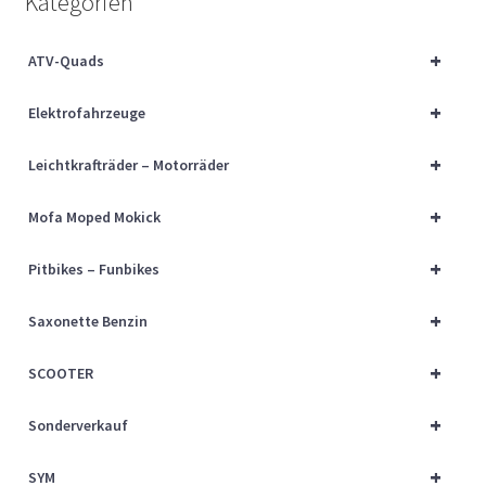
Kategorien
Über uns
+
ATV-Quads
Vertrag widerrufen
+
Elektrofahrzeuge
Widerrufsbelehrung
+
Leichtkrafträder – Motorräder
Cart
+
Mofa Moped Mokick
Checkout
+
Pitbikes – Funbikes
My account
+
Saxonette Benzin
+
SCOOTER
+
Sonderverkauf
+
SYM