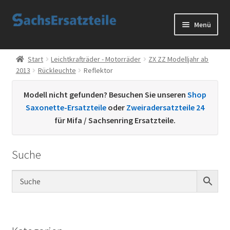
Zur
Zum
Menü
Navigation
Inhalt
springen
springen
Start
Start
Leichtkrafträder - Motorräder
ZX ZZ Modelljahr ab
2013
Rückleuchte
Reflektor
AGB
Modell nicht gefunden? Besuchen Sie unseren
Shop
Datenschutzerklärung
Saxonette-Ersatzteile
oder
Zweiradersatzteile 24
für Mifa / Sachsenring Ersatzteile.
Impressum
Suche
Kontakt
Sachs Ersatzteile
Sachsteile