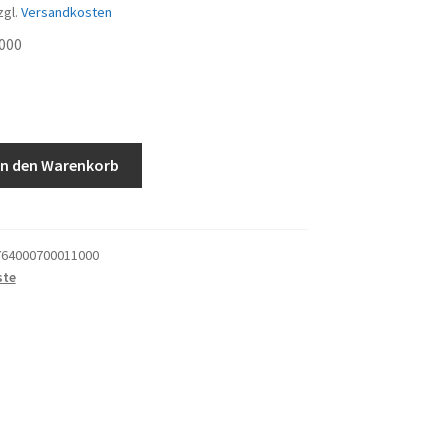
zgl.
Versandkosten
000
In den Warenkorb
64000700011000
ste