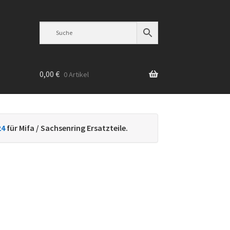
0,00
€
0 Artikel
n
24
für Mifa / Sachsenring Ersatzteile.