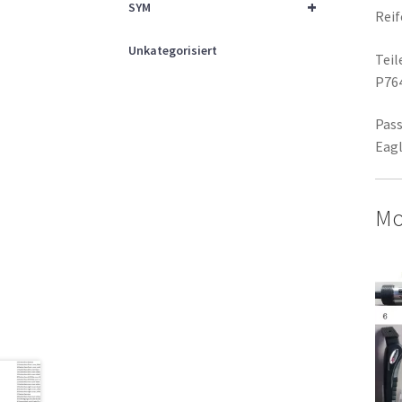
+
SYM
Reif
Unkategorisiert
Tei
P76
Pass
Eag
Mo