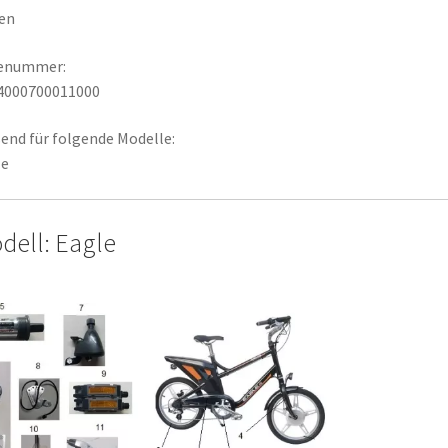
en
lenummer:
4000700011000
end für folgende Modelle:
le
dell: Eagle