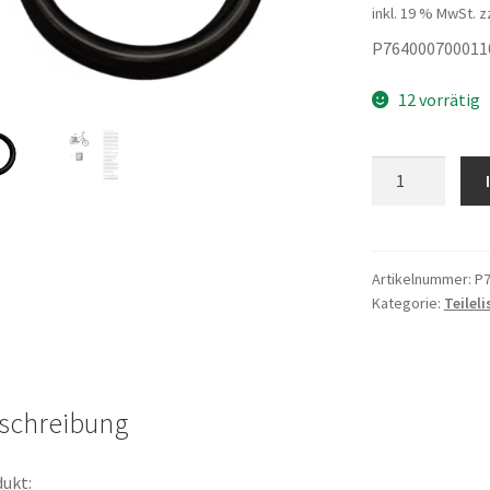
inkl. 19 % MwSt.
z
P764000700011
12 vorrätig
Reifen
Menge
Artikelnummer:
P7
Kategorie:
Teileli
schreibung
ukt: