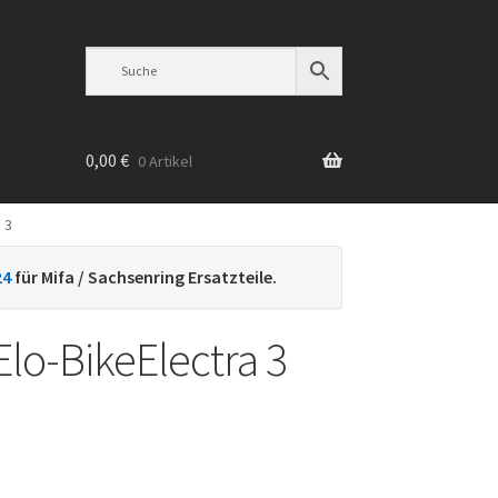
0,00
€
0 Artikel
 3
n
24
für Mifa / Sachsenring Ersatzteile.
Elo-BikeElectra 3