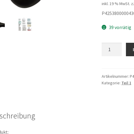
inkl. 19 % MwSt.
z
P425380000043
39 vorrätig
Sattel
Elo-
BikeElectra
3
Menge
Artikelnummer:
P4
Kategorie:
Teil 1
schreibung
ukt: