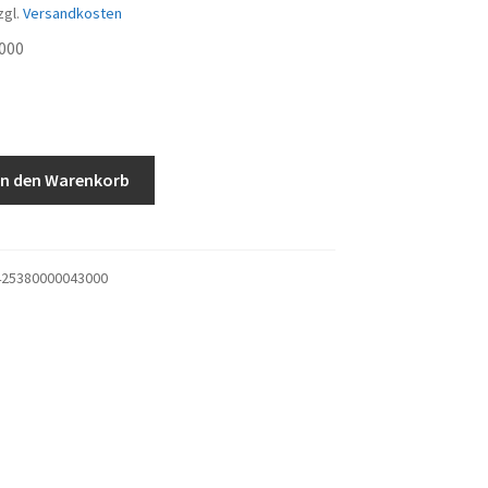
zgl.
Versandkosten
000
In den Warenkorb
25380000043000