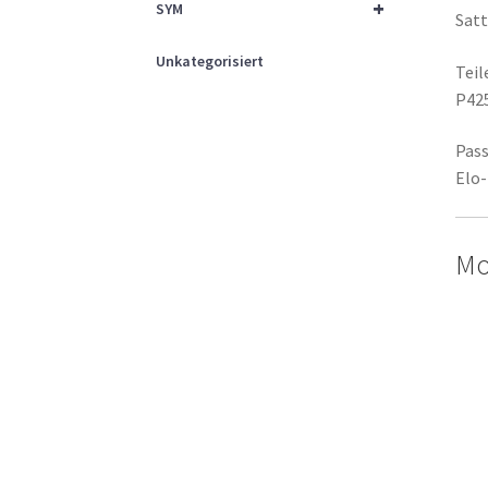
+
SYM
Satt
Unkategorisiert
Tei
P42
Pass
Elo-
Mod