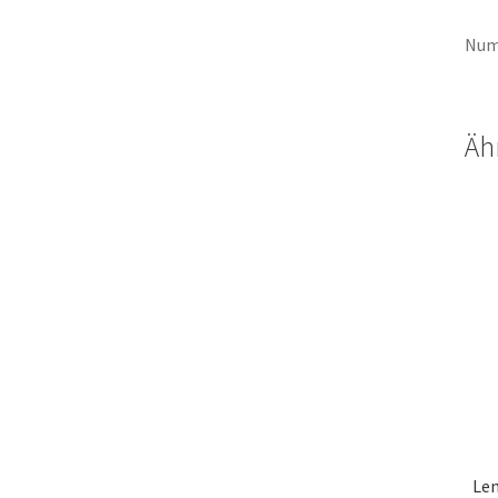
Num
Äh
Len