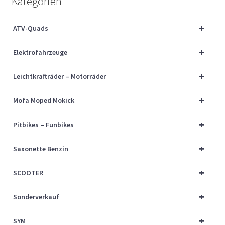
Kategorien
Über uns
+
ATV-Quads
Vertrag widerrufen
+
Elektrofahrzeuge
Widerrufsbelehrung
+
Leichtkrafträder – Motorräder
Cart
+
Mofa Moped Mokick
Checkout
+
Pitbikes – Funbikes
My account
+
Saxonette Benzin
+
SCOOTER
+
Sonderverkauf
+
SYM