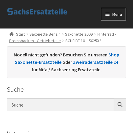
Zur
Zum
Menü
Navigation
Inhalt
springen
springen
Start
Start
Saxonette Benzin
Saxonette 2009
Hinterrad -
Bremsbacken - Getriebeteile
SCHEIBE 10 – 5X25X2
AGB
Modell nicht gefunden? Besuchen Sie unseren
Shop
Datenschutzerklärung
Saxonette-Ersatzteile
oder
Zweiradersatzteile 24
für Mifa / Sachsenring Ersatzteile.
Impressum
Suche
Kontakt
Sachs Ersatzteile
Sachsteile