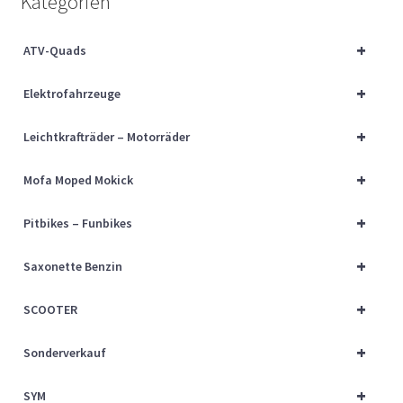
Kategorien
Über uns
+
ATV-Quads
Vertrag widerrufen
+
Elektrofahrzeuge
Widerrufsbelehrung
+
Leichtkrafträder – Motorräder
Cart
+
Mofa Moped Mokick
Checkout
+
Pitbikes – Funbikes
My account
+
Saxonette Benzin
+
SCOOTER
+
Sonderverkauf
+
SYM