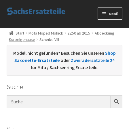
Zur
Zum
Menü
Navigation
Inhalt
springen
springen
Start
Start
Mofa Moped Mokick
ZZ50 ab 2015
Abdeckung
Kurbelgehäuse
Scheibe VIII
AGB
Modell nicht gefunden? Besuchen Sie unseren
Shop
Datenschutzerklärung
Saxonette-Ersatzteile
oder
Zweiradersatzteile 24
für Mifa / Sachsenring Ersatzteile.
Impressum
Suche
Kontakt
Sachs Ersatzteile
Sachsteile