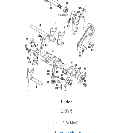
Feder
1,00
€
inkl. 19 % MwSt.
zzgl.
Versandkosten