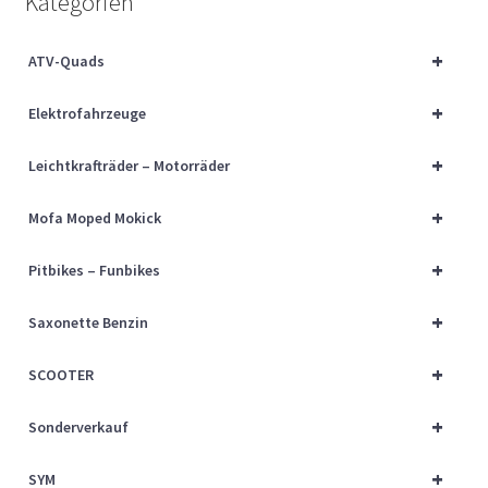
Kategorien
Über uns
+
ATV-Quads
Vertrag widerrufen
+
Elektrofahrzeuge
Widerrufsbelehrung
+
Leichtkrafträder – Motorräder
Cart
+
Mofa Moped Mokick
Checkout
+
Pitbikes – Funbikes
My account
+
Saxonette Benzin
+
SCOOTER
+
Sonderverkauf
+
SYM