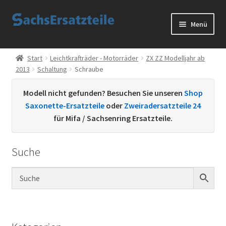
Zur
Zum
Menü
Navigation
Inhalt
springen
springen
Start
Start
Leichtkrafträder - Motorräder
ZX ZZ Modelljahr ab
2013
Schaltung
Schraube
AGB
Modell nicht gefunden? Besuchen Sie unseren
Shop
Datenschutzerklärung
Saxonette-Ersatzteile
oder
Zweiradersatzteile 24
für Mifa / Sachsenring Ersatzteile.
Impressum
Suche
Kontakt
Sachs Ersatzteile
Sachsteile