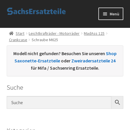
Zur
Zum
Menü
Navigation
Inhalt
springen
springen
Start
Start
Leichtkrafträder - Motorräder
MadAss 125
Crankcase
Schraube M625
AGB
Modell nicht gefunden? Besuchen Sie unseren
Shop
Datenschutzerklärung
Saxonette-Ersatzteile
oder
Zweiradersatzteile 24
für Mifa / Sachsenring Ersatzteile.
Impressum
Suche
Kontakt
Sachs Ersatzteile
Sachsteile