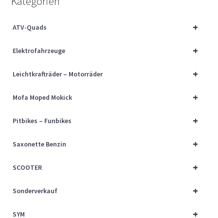
Kategorien
Über uns
+
ATV-Quads
Vertrag widerrufen
+
Elektrofahrzeuge
Widerrufsbelehrung
+
Leichtkrafträder – Motorräder
Cart
+
Mofa Moped Mokick
Checkout
+
Pitbikes – Funbikes
My account
+
Saxonette Benzin
+
SCOOTER
+
Sonderverkauf
+
SYM