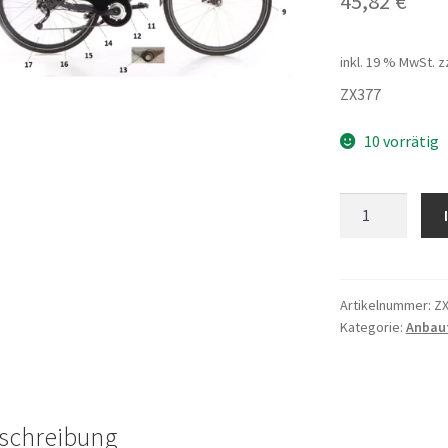
45,82
€
inkl. 19 % MwSt.
z
ZX377
10 vorrätig
Schutzblech
hinten
X-
Road
50
Artikelnummer:
Z
Kategorie:
Anbaut
Menge
schreibung