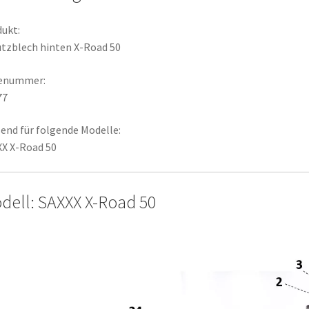
ukt:
tzblech hinten X-Road 50
lenummer:
77
end für folgende Modelle:
X X-Road 50
dell: SAXXX X-Road 50