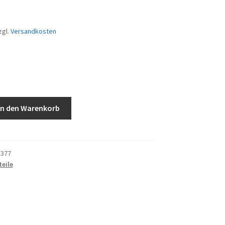
zgl.
Versandkosten
In den Warenkorb
X377
eile