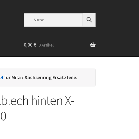
0,00
€
0 Artikel
n
24
für Mifa / Sachsenring Ersatzteile.
blech hinten X-
50