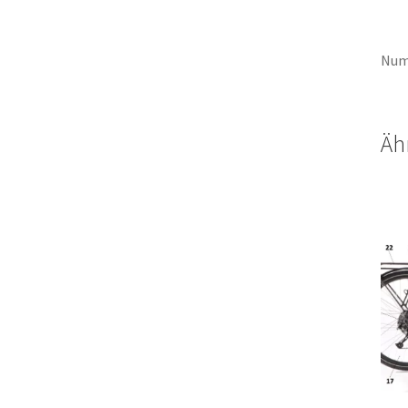
Num
Äh