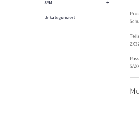
+
SYM
Prod
Unkategorisiert
Schu
Tei
ZX3
Pass
SAXX
Mo