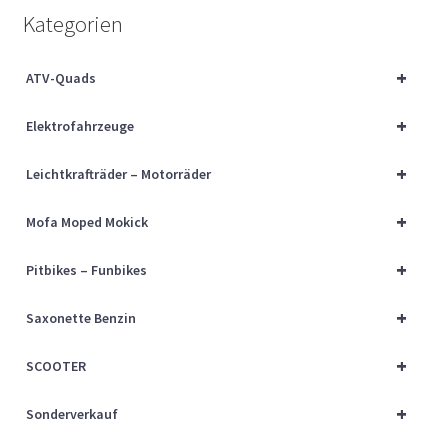
Über uns
Kategorien
Vertrag widerrufen
+
ATV-Quads
+
Widerrufsbelehrung
Elektrofahrzeuge
+
Leichtkrafträder – Motorräder
Cart
+
Mofa Moped Mokick
Checkout
+
Pitbikes – Funbikes
My account
+
Saxonette Benzin
+
SCOOTER
+
Sonderverkauf