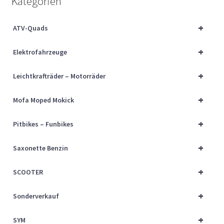
Kategorien
Über uns
+
ATV-Quads
Vertrag widerrufen
+
Elektrofahrzeuge
Widerrufsbelehrung
+
Leichtkrafträder – Motorräder
Cart
+
Mofa Moped Mokick
Checkout
+
Pitbikes – Funbikes
My account
+
Saxonette Benzin
+
SCOOTER
+
Sonderverkauf
+
SYM