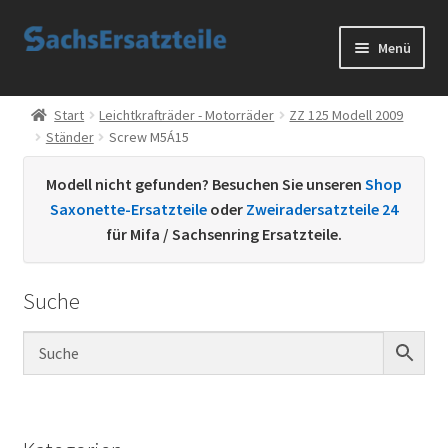
Zur
Zum
Menü
Navigation
Inhalt
springen
springen
Start
Start
Leichtkrafträder - Motorräder
ZZ 125 Modell 2009
Ständer
Screw M5Á15
AGB
Modell nicht gefunden? Besuchen Sie unseren
Shop
Datenschutzerklärung
Saxonette-Ersatzteile
oder
Zweiradersatzteile 24
für Mifa / Sachsenring Ersatzteile.
Impressum
Suche
Kontakt
Sachs Ersatzteile
Sachsteile