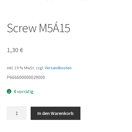
Screw M5Á15
1,30
€
inkl. 19 % MwSt.
zzgl.
Versandkosten
P666600000029000
8 vorrätig
Screw
In den Warenkorb
M5Á15
Menge