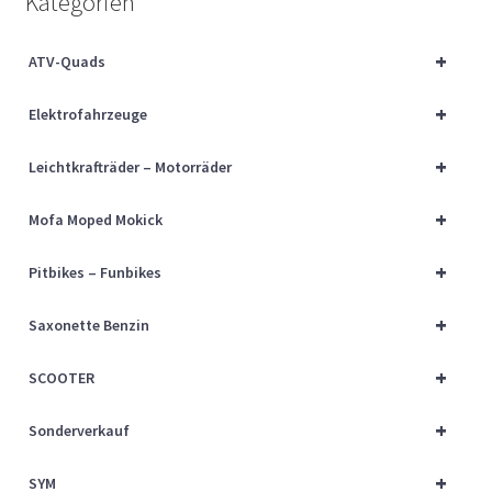
Kategorien
Über uns
+
ATV-Quads
Vertrag widerrufen
+
Elektrofahrzeuge
Widerrufsbelehrung
+
Leichtkrafträder – Motorräder
Cart
+
Mofa Moped Mokick
Checkout
+
Pitbikes – Funbikes
My account
+
Saxonette Benzin
+
SCOOTER
+
Sonderverkauf
+
SYM