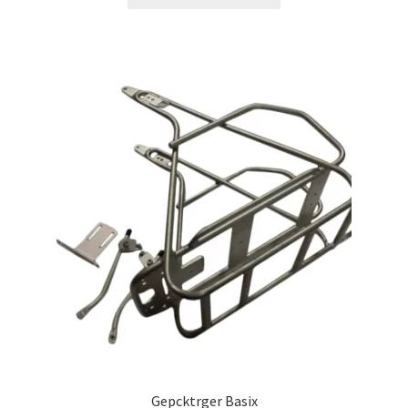
Gepcktrger Basix