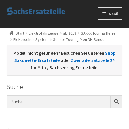
Zur
Zum
Menü
Navigation
Inhalt
springen
springen
Start
Start
Elektrofahrzeuge
ab 2018
SAXXX Touring Herren
Elektrisches System
Sensor Touring Men DH-Sensor
AGB
Modell nicht gefunden? Besuchen Sie unseren
Shop
Datenschutzerklärung
Saxonette-Ersatzteile
oder
Zweiradersatzteile 24
für Mifa / Sachsenring Ersatzteile.
Impressum
Suche
Kontakt
Sachs Ersatzteile
Sachsteile