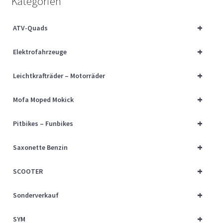
Kategorien
Über uns
+
ATV-Quads
Vertrag widerrufen
+
Elektrofahrzeuge
Widerrufsbelehrung
+
Leichtkrafträder – Motorräder
Cart
+
Mofa Moped Mokick
Checkout
+
Pitbikes – Funbikes
My account
+
Saxonette Benzin
+
SCOOTER
+
Sonderverkauf
+
SYM