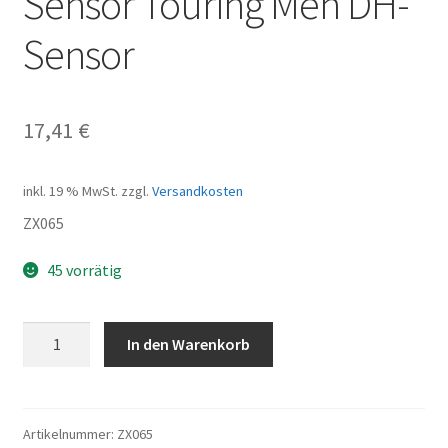
Sensor Touring Men DH-
Sensor
17,41
€
inkl. 19 % MwSt.
zzgl.
Versandkosten
ZX065
45 vorrätig
Sensor
In den Warenkorb
Touring
Men
DH-
Sensor
Artikelnummer:
ZX065