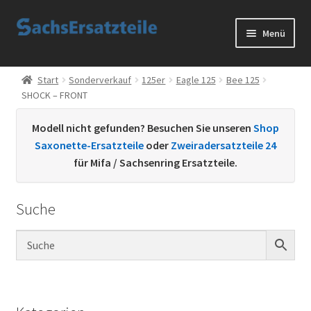
Zur
Zum
Menü
Navigation
Inhalt
springen
springen
Start
Start
Sonderverkauf
125er
Eagle 125
Bee 125
SHOCK – FRONT
AGB
Modell nicht gefunden? Besuchen Sie unseren
Shop
Datenschutzerklärung
Saxonette-Ersatzteile
oder
Zweiradersatzteile 24
für Mifa / Sachsenring Ersatzteile.
Impressum
Suche
Kontakt
Sachs Ersatzteile
Sachsteile