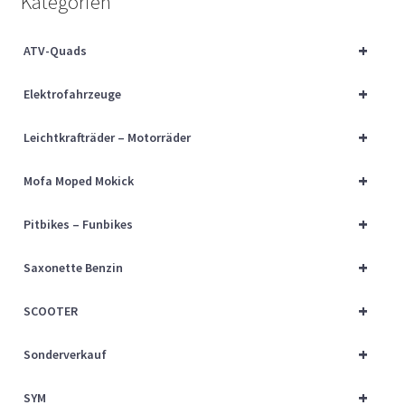
Kategorien
Über uns
+
ATV-Quads
Vertrag widerrufen
+
Elektrofahrzeuge
Widerrufsbelehrung
+
Leichtkrafträder – Motorräder
Cart
+
Mofa Moped Mokick
Checkout
+
Pitbikes – Funbikes
My account
+
Saxonette Benzin
+
SCOOTER
+
Sonderverkauf
+
SYM