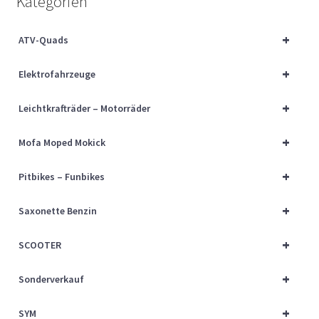
Kategorien
Über uns
+
ATV-Quads
Vertrag widerrufen
+
Elektrofahrzeuge
Widerrufsbelehrung
+
Leichtkrafträder – Motorräder
Cart
+
Mofa Moped Mokick
Checkout
+
Pitbikes – Funbikes
My account
+
Saxonette Benzin
+
SCOOTER
+
Sonderverkauf
+
SYM