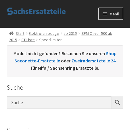
Zur
Zum
Menü
Navigation
Inhalt
springen
springen
Start
Start
Elektrofahrzeuge
ab 2015
SFM Oliver 500 ab
2015
ET-Liste
Speedlimiter
AGB
Modell nicht gefunden? Besuchen Sie unseren
Shop
Datenschutzerklärung
Saxonette-Ersatzteile
oder
Zweiradersatzteile 24
für Mifa / Sachsenring Ersatzteile.
Impressum
Suche
Kontakt
Sachs Ersatzteile
Sachsteile