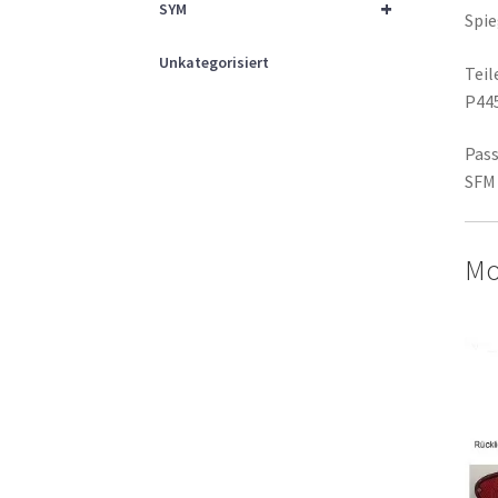
+
SYM
Spie
Unkategorisiert
Tei
P44
Pass
SFM 
Mo