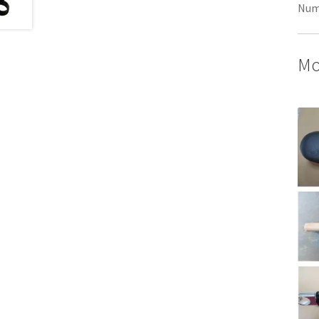
Num
Mo