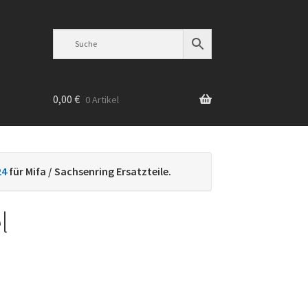
0,00
€
0 Artikel
n
24
für Mifa / Sachsenring Ersatzteile.
l