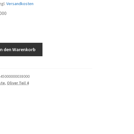
zgl.
Versandkosten
000
In den Warenkorb
45000000038000
ste
,
Oliver Teil 4