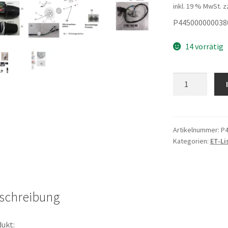
inkl. 19 % MwSt.
z
P445000000038
14 vorrätig
Spiegel
Menge
Artikelnummer:
P4
Kategorien:
ET-Li
schreibung
ukt: