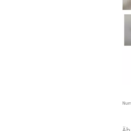
Num
Äh