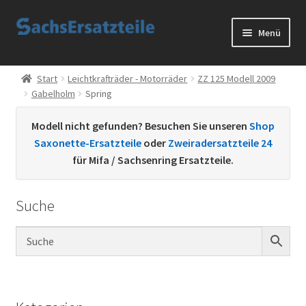
Zur
Zum
Menü
Navigation
Inhalt
springen
springen
Start
Start
Leichtkrafträder - Motorräder
ZZ 125 Modell 2009
Gabelholm
Spring
AGB
Modell nicht gefunden? Besuchen Sie unseren
Shop
Datenschutzerklärung
Saxonette-Ersatzteile
oder
Zweiradersatzteile 24
für Mifa / Sachsenring Ersatzteile.
Impressum
Suche
Kontakt
Sachs Ersatzteile
Sachsteile