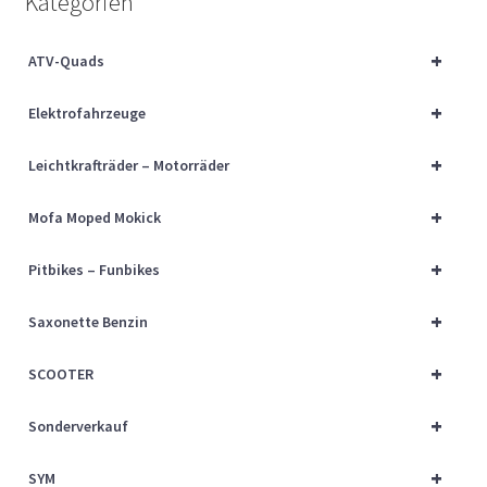
Kategorien
Über uns
+
ATV-Quads
Vertrag widerrufen
+
Elektrofahrzeuge
Widerrufsbelehrung
+
Leichtkrafträder – Motorräder
Cart
+
Mofa Moped Mokick
Checkout
+
Pitbikes – Funbikes
My account
+
Saxonette Benzin
+
SCOOTER
+
Sonderverkauf
+
SYM