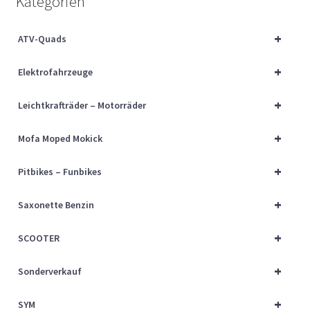
Kategorien
Über uns
+
ATV-Quads
Vertrag widerrufen
+
Elektrofahrzeuge
Widerrufsbelehrung
+
Leichtkrafträder – Motorräder
Cart
+
Mofa Moped Mokick
Checkout
+
Pitbikes – Funbikes
My account
+
Saxonette Benzin
+
SCOOTER
+
Sonderverkauf
+
SYM