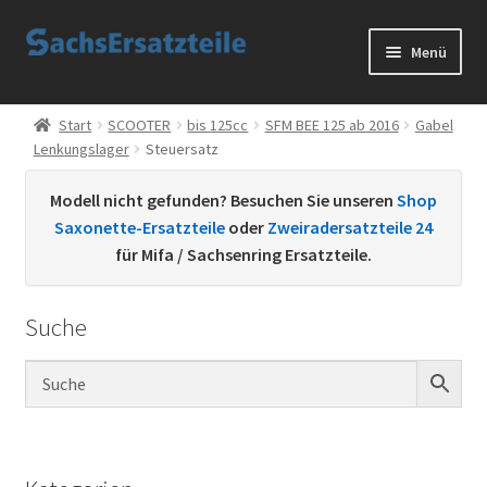
Zur
Zum
Menü
Navigation
Inhalt
springen
springen
Start
Start
SCOOTER
bis 125cc
SFM BEE 125 ab 2016
Gabel
Lenkungslager
Steuersatz
AGB
Modell nicht gefunden? Besuchen Sie unseren
Shop
Datenschutzerklärung
Saxonette-Ersatzteile
oder
Zweiradersatzteile 24
für Mifa / Sachsenring Ersatzteile.
Impressum
Suche
Kontakt
Sachs Ersatzteile
Sachsteile