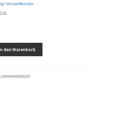
zgl.
Versandkosten
020
ckung
In den Warenkorb
24000400000020