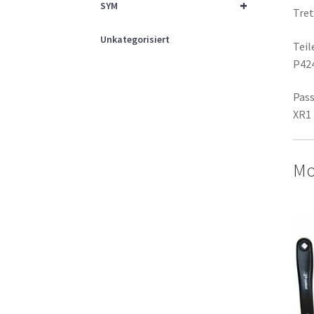
+
SYM
Tre
Unkategorisiert
Tei
P42
Pass
XR1
Mo