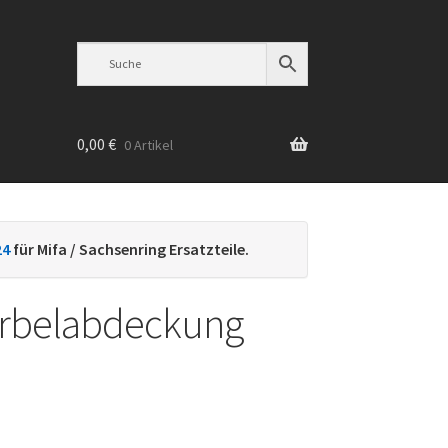
0,00
€
0 Artikel
n
24
für Mifa / Sachsenring Ersatzteile.
urbelabdeckung