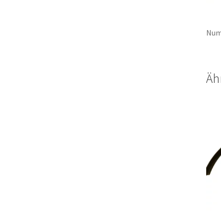
Num
Äh