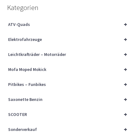
Über uns
Kategorien
Vertrag widerrufen
+
ATV-Quads
+
Widerrufsbelehrung
Elektrofahrzeuge
+
Leichtkrafträder – Motorräder
Cart
+
Mofa Moped Mokick
Checkout
+
Pitbikes – Funbikes
My account
+
Saxonette Benzin
+
SCOOTER
+
Sonderverkauf