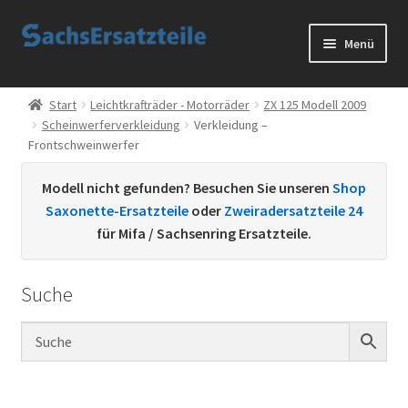
Zur
Zum
Menü
Navigation
Inhalt
springen
springen
Start
Start
Leichtkrafträder - Motorräder
ZX 125 Modell 2009
Scheinwerferverkleidung
Verkleidung –
AGB
Frontschweinwerfer
Datenschutzerklärung
Modell nicht gefunden? Besuchen Sie unseren
Shop
Saxonette-Ersatzteile
oder
Zweiradersatzteile 24
Impressum
für Mifa / Sachsenring Ersatzteile.
Kontakt
Suche
Sachs Ersatzteile
Sachsteile