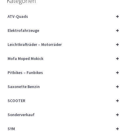
Kategorien
Über uns
+
ATV-Quads
Vertrag widerrufen
+
Elektrofahrzeuge
Widerrufsbelehrung
+
Leichtkrafträder – Motorräder
Cart
+
Mofa Moped Mokick
Checkout
+
Pitbikes – Funbikes
My account
+
Saxonette Benzin
+
SCOOTER
+
Sonderverkauf
+
SYM