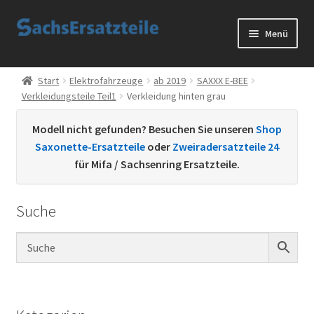
Zur
Zum
Menü
Navigation
Inhalt
springen
springen
Start
Start
Elektrofahrzeuge
ab 2019
SAXXX E-BEE
Verkleidungsteile Teil1
Verkleidung hinten grau
AGB
Modell nicht gefunden? Besuchen Sie unseren
Shop
Datenschutzerklärung
Saxonette-Ersatzteile
oder
Zweiradersatzteile 24
für Mifa / Sachsenring Ersatzteile.
Impressum
Suche
Kontakt
Sachs Ersatzteile
Sachsteile