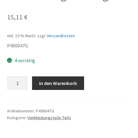
15,11
€
inkl. 19 % MwSt.
zzgl.
Versandkosten
P490047G
4 vorrätig
Verkleidung
In den Warenkorb
hinten
grau
Menge
Artikelnummer:
P490047G
Kategorie:
Verkleidungsteile Teil1