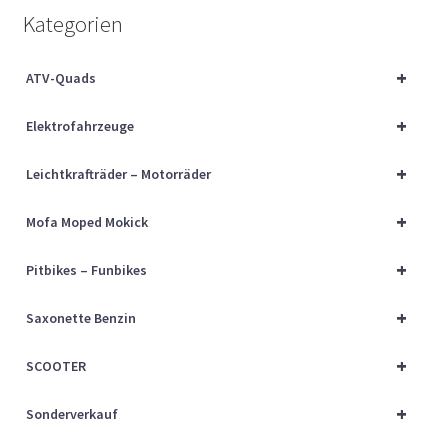
Über uns
Kategorien
Vertrag widerrufen
+
ATV-Quads
+
Widerrufsbelehrung
Elektrofahrzeuge
+
Leichtkrafträder – Motorräder
Cart
+
Mofa Moped Mokick
Checkout
+
Pitbikes – Funbikes
My account
+
Saxonette Benzin
+
SCOOTER
+
Sonderverkauf