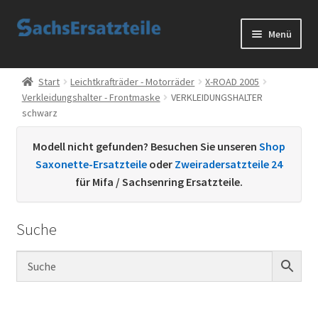
Zur
Zum
Menü
Navigation
Inhalt
springen
springen
Start
Start
Leichtkrafträder - Motorräder
X-ROAD 2005
Verkleidungshalter - Frontmaske
VERKLEIDUNGSHALTER
AGB
schwarz
Datenschutzerklärung
Modell nicht gefunden? Besuchen Sie unseren
Shop
Saxonette-Ersatzteile
oder
Zweiradersatzteile 24
Impressum
für Mifa / Sachsenring Ersatzteile.
Kontakt
Suche
Sachs Ersatzteile
Sachsteile