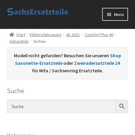
Zur
Zum
Menü
Navigation
Inhalt
springen
springen
Start
Start
Elektrofahrzeuge
ab 2021
Comfort Plus 40
Anbauteile
Vorbau
AGB
Modell nicht gefunden? Besuchen Sie unseren
Shop
Datenschutzerklärung
Saxonette-Ersatzteile
oder
Zweiradersatzteile 24
für Mifa / Sachsenring Ersatzteile.
Impressum
Suche
Kontakt
Sachs Ersatzteile
Sachsteile