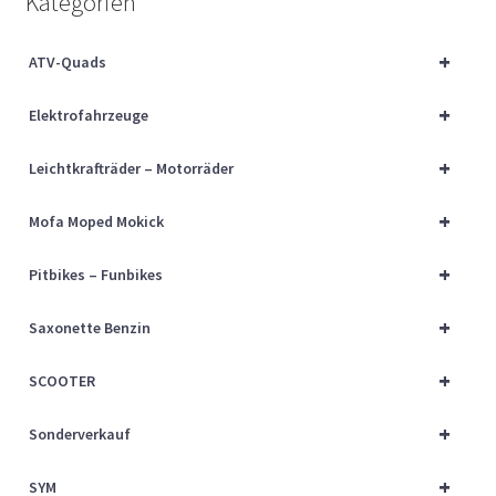
Kategorien
Über uns
+
ATV-Quads
Vertrag widerrufen
+
Elektrofahrzeuge
Widerrufsbelehrung
+
Leichtkrafträder – Motorräder
Cart
+
Mofa Moped Mokick
Checkout
+
Pitbikes – Funbikes
My account
+
Saxonette Benzin
+
SCOOTER
+
Sonderverkauf
+
SYM