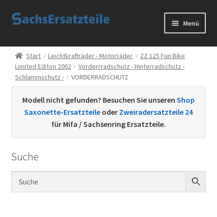
Zur
Zum
Menü
Navigation
Inhalt
springen
springen
Start
Start
Leichtkrafträder - Motorräder
ZZ 125 Fun Bike
Limited Editon 2002
Vorderrradschutz - Hinterradschutz -
AGB
Schlammschutz -
VORDERRADSCHUTZ
Datenschutzerklärung
Modell nicht gefunden? Besuchen Sie unseren
Shop
Saxonette-Ersatzteile
oder
Zweiradersatzteile 24
Impressum
für Mifa / Sachsenring Ersatzteile.
Kontakt
Suche
Sachs Ersatzteile
Sachsteile