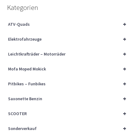
Über uns
Kategorien
Vertrag widerrufen
+
ATV-Quads
+
Widerrufsbelehrung
Elektrofahrzeuge
+
Leichtkrafträder – Motorräder
Cart
+
Mofa Moped Mokick
Checkout
+
Pitbikes – Funbikes
My account
+
Saxonette Benzin
+
SCOOTER
+
Sonderverkauf