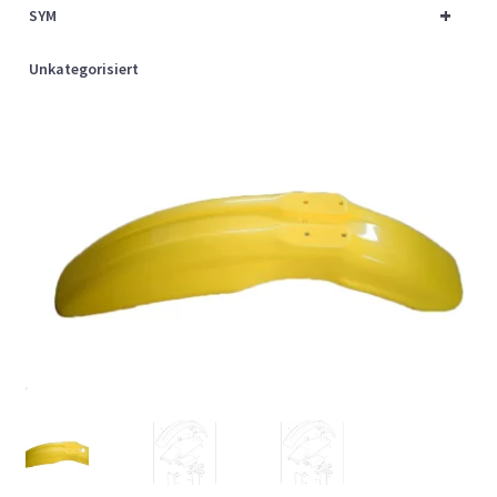
+
SYM
Unkategorisiert