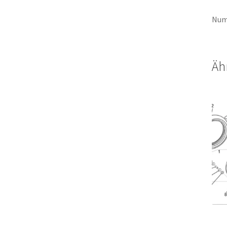
Num
Äh