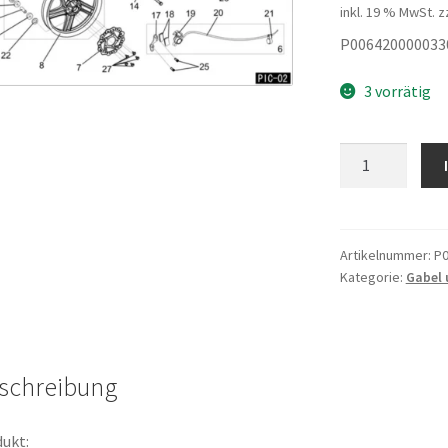
inkl. 19 % MwSt.
z
P006420000033
3 vorrätig
Vorderradschut
45kmh
Menge
Artikelnummer:
P0
Kategorie:
Gabel 
schreibung
ukt: