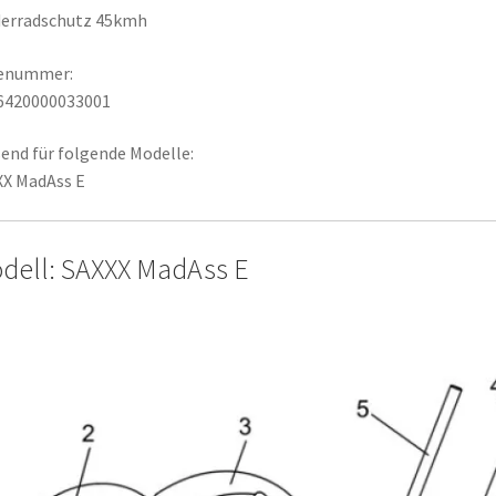
derradschutz 45kmh
lenummer:
6420000033001
end für folgende Modelle:
XX MadAss E
dell: SAXXX MadAss E