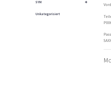
+
SYM
Vor
Unkategorisiert
Tei
P00
Pass
SAX
Mo