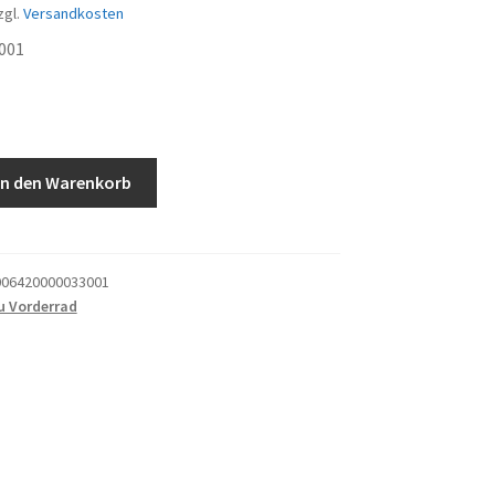
zgl.
Versandkosten
001
z
In den Warenkorb
06420000033001
u Vorderrad