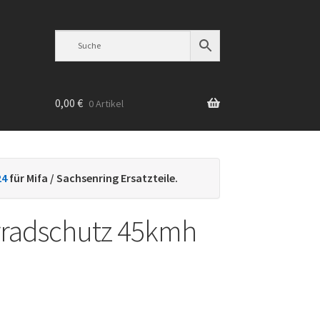
0,00
€
0 Artikel
n
24
für Mifa / Sachsenring Ersatzteile.
rradschutz 45kmh