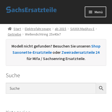
Zur
Zum
Menü
Navigation
Inhalt
springen
springen
Start
Start
Elektrofahrzeuge
ab 2015
SAXXX MadAss E
Getriebe
Wellendichtring 25x40x7
AGB
Modell nicht gefunden? Besuchen Sie unseren
Shop
Datenschutzerklärung
Saxonette-Ersatzteile
oder
Zweiradersatzteile 24
für Mifa / Sachsenring Ersatzteile.
Impressum
Suche
Kontakt
Sachs Ersatzteile
Sachsteile