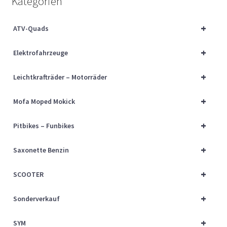
Kategorien
Über uns
+
ATV-Quads
Vertrag widerrufen
+
Elektrofahrzeuge
Widerrufsbelehrung
+
Leichtkrafträder – Motorräder
Cart
+
Mofa Moped Mokick
Checkout
+
Pitbikes – Funbikes
My account
+
Saxonette Benzin
+
SCOOTER
+
Sonderverkauf
+
SYM