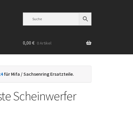
0,00
€
0 Artikel
n
24
für Mifa / Sachsenring Ersatzteile.
iste Scheinwerfer