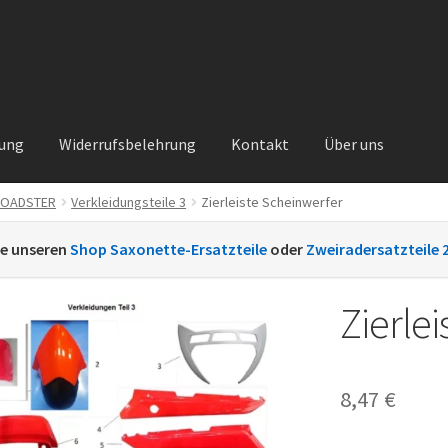
rung
Widerrufsbelehrung
Kontakt
Über uns
ROADSTER
Verkleidungsteile 3
Zierleiste Scheinwerfer
Kontakt
Sachs Ersatzteile
Sachsteile
Über uns
Vertrag widerrufe
ie unseren
Shop Saxonette-Ersatzteile
oder
Zweiradersatzteile 
nt
Zierle
8,47
€