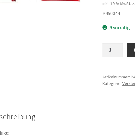
inkl. 19 % MwSt.
z
P450044
9 vorrätig
Zierleiste
Scheinwerfer
Menge
Artikelnummer:
P4
Kategorie:
Verkle
schreibung
ukt: