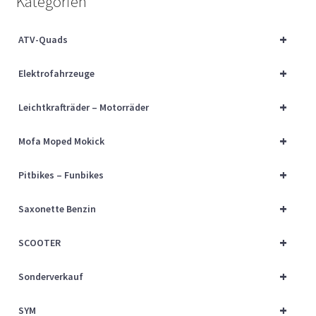
Kategorien
Über uns
+
ATV-Quads
Vertrag widerrufen
+
Elektrofahrzeuge
Widerrufsbelehrung
+
Leichtkrafträder – Motorräder
Cart
+
Mofa Moped Mokick
Checkout
+
Pitbikes – Funbikes
My account
+
Saxonette Benzin
+
SCOOTER
+
Sonderverkauf
+
SYM