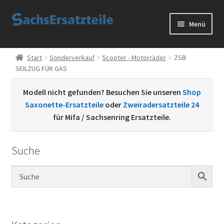
Zur
Zum
Menü
Navigation
Inhalt
springen
springen
Start
Start
Sonderverkauf
Scooter - Motorräder
ZSB
SEILZUG FÜR GAS
AGB
Modell nicht gefunden? Besuchen Sie unseren
Shop
Datenschutzerklärung
Saxonette-Ersatzteile
oder
Zweiradersatzteile 24
für Mifa / Sachsenring Ersatzteile.
Impressum
Suche
Kontakt
Sachs Ersatzteile
Sachsteile