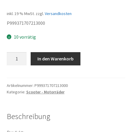
inkl. 19 % MwSt.
zzgl.
Versandkosten
P999371707213000
10 vorrätig
ZSB
In den Warenkorb
SEILZUG
FÜR
GAS
Menge
Artikelnummer:
P999371707213000
Kategorie:
Scooter - Motorräder
Beschreibung