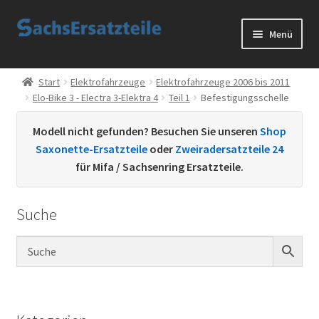
Zur
Zum
Menü
Navigation
Inhalt
springen
springen
Start
Start
Elektrofahrzeuge
Elektrofahrzeuge 2006 bis 2011
Elo-Bike 3 - Electra 3-Elektra 4
Teil 1
Befestigungsschelle
AGB
Modell nicht gefunden? Besuchen Sie unseren
Shop
Datenschutzerklärung
Saxonette-Ersatzteile
oder
Zweiradersatzteile 24
für Mifa / Sachsenring Ersatzteile.
Impressum
Suche
Kontakt
Sachs Ersatzteile
Sachsteile