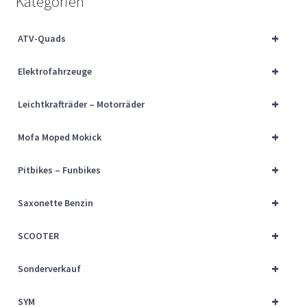
Kategorien
Über uns
+
ATV-Quads
Vertrag widerrufen
+
Elektrofahrzeuge
Widerrufsbelehrung
+
Leichtkrafträder – Motorräder
Cart
+
Mofa Moped Mokick
Checkout
+
Pitbikes – Funbikes
My account
+
Saxonette Benzin
+
SCOOTER
+
Sonderverkauf
+
SYM