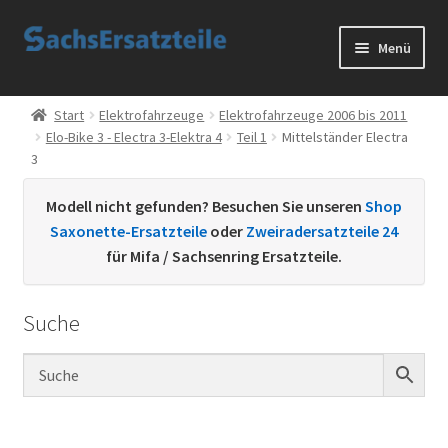
Zur
Zum
Menü
Navigation
Inhalt
springen
springen
Start
Start
Elektrofahrzeuge
Elektrofahrzeuge 2006 bis 2011
Elo-Bike 3 - Electra 3-Elektra 4
Teil 1
Mittelständer Electra
AGB
3
Datenschutzerklärung
Modell nicht gefunden? Besuchen Sie unseren
Shop
Saxonette-Ersatzteile
oder
Zweiradersatzteile 24
Impressum
für Mifa / Sachsenring Ersatzteile.
Kontakt
Suche
Sachs Ersatzteile
Sachsteile