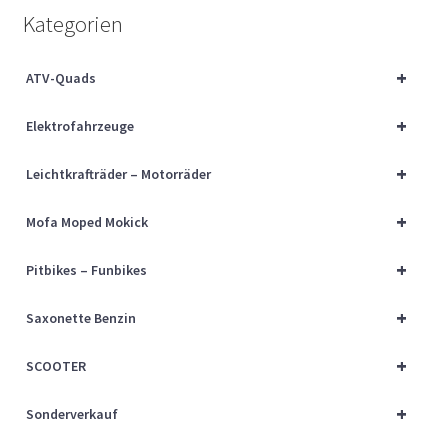
Über uns
Kategorien
Vertrag widerrufen
+
ATV-Quads
+
Widerrufsbelehrung
Elektrofahrzeuge
+
Leichtkrafträder – Motorräder
Cart
+
Mofa Moped Mokick
Checkout
+
Pitbikes – Funbikes
My account
+
Saxonette Benzin
+
SCOOTER
+
Sonderverkauf