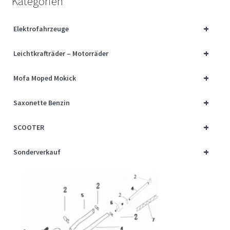
Kategorien
Über uns
+
Elektrofahrzeuge
Vertrag widerrufen
+
Leichtkrafträder – Motorräder
Widerrufsbelehrung
+
Mofa Moped Mokick
Cart
+
Saxonette Benzin
Checkout
+
SCOOTER
My account
+
Sonderverkauf