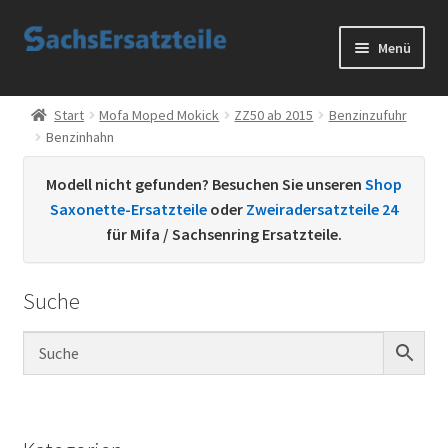
Zur
Zum
Menü
Navigation
Inhalt
springen
springen
Start
Start
Mofa Moped Mokick
ZZ50 ab 2015
Benzinzufuhr
Benzinhahn
AGB
Modell nicht gefunden? Besuchen Sie unseren
Shop
Datenschutzerklärung
Saxonette-Ersatzteile
oder
Zweiradersatzteile 24
für Mifa / Sachsenring Ersatzteile.
Impressum
Suche
Kontakt
Sachs Ersatzteile
Sachsteile