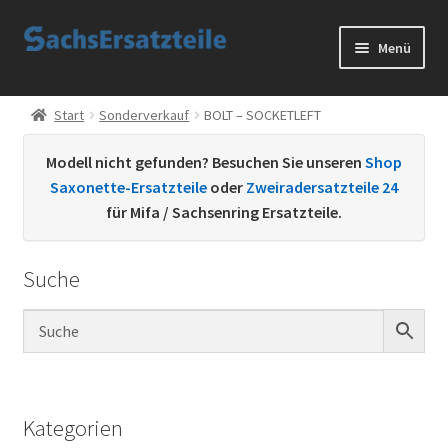
Zur
Zum
Menü
Navigation
Inhalt
springen
springen
Start
Start
Sonderverkauf
BOLT – SOCKETLEFT
AGB
Modell nicht gefunden? Besuchen Sie unseren
Shop
Saxonette-Ersatzteile
oder
Zweiradersatzteile 24
Datenschutzerklärung
für Mifa / Sachsenring Ersatzteile.
Impressum
Suche
Kontakt
Sachs Ersatzteile
Sachsteile
Kategorien