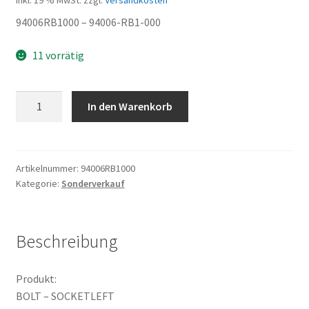
inkl. 19 % MwSt.
zzgl.
Versandkosten
94006RB1000 – 94006-RB1-000
11 vorrätig
BOLT
In den Warenkorb
-
SOCKETLEFT
Menge
Artikelnummer:
94006RB1000
Kategorie:
Sonderverkauf
Beschreibung
Produkt:
BOLT – SOCKETLEFT