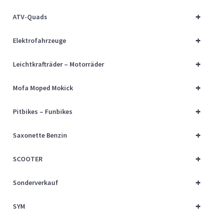
Über uns
+
ATV-Quads
Vertrag widerrufen
+
Elektrofahrzeuge
Widerrufsbelehrung
+
Leichtkrafträder – Motorräder
+
Cart
Mofa Moped Mokick
+
Pitbikes – Funbikes
Checkout
+
Saxonette Benzin
My account
+
SCOOTER
+
Sonderverkauf
+
SYM