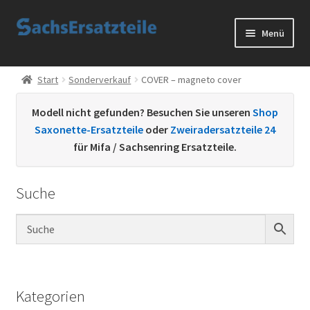
Zur
Zum
Menü
Navigation
Inhalt
springen
springen
Start
Start
Sonderverkauf
COVER – magneto cover
AGB
Modell nicht gefunden? Besuchen Sie unseren
Shop
Saxonette-Ersatzteile
oder
Zweiradersatzteile 24
Datenschutzerklärung
für Mifa / Sachsenring Ersatzteile.
Impressum
Suche
Kontakt
Sachs Ersatzteile
Sachsteile
Kategorien