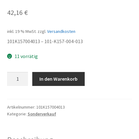
42,16
€
inkl. 19 % MwSt.
zzgl.
Versandkosten
101K157004013 – 101-K157-004-013
11 vorrätig
COVER
In den Warenkorb
-
magneto
cover
Menge
Artikelnummer:
101K157004013
Kategorie:
Sonderverkauf