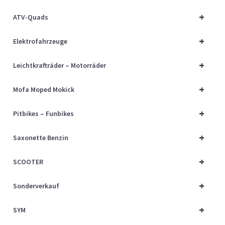
Über uns
+
ATV-Quads
Vertrag widerrufen
+
Elektrofahrzeuge
Widerrufsbelehrung
+
Leichtkrafträder – Motorräder
+
Cart
Mofa Moped Mokick
+
Pitbikes – Funbikes
Checkout
+
Saxonette Benzin
My account
+
SCOOTER
+
Sonderverkauf
+
SYM