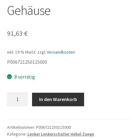
Gehäuse
91,63
€
inkl. 19 % MwSt.
zzgl.
Versandkosten
P006721250115000
8 vorrätig
Bremshebel
In den Warenkorb
mit
Gehäuse
Menge
Artikelnummer:
P006721250115000
Kategorie:
Lenker Lenkerschalter Hebel Zuege