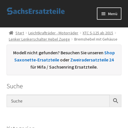
Zur
Zum
Menü
Navigation
Inhalt
springen
springen
Start
Start
Leichtkrafträder - Motorräder
XTC S-125 ab 2015
Lenker Lenkerschalter Hebel Zuege
Bremshebel mit Gehäuse
AGB
Modell nicht gefunden? Besuchen Sie unseren
Shop
Datenschutzerklärung
Saxonette-Ersatzteile
oder
Zweiradersatzteile 24
für Mifa / Sachsenring Ersatzteile.
Impressum
Suche
Kontakt
Sachs Ersatzteile
Sachsteile