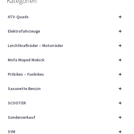
Kategorien
Über uns
+
ATV-Quads
Vertrag widerrufen
+
Elektrofahrzeuge
Widerrufsbelehrung
+
Leichtkrafträder – Motorräder
Cart
+
Mofa Moped Mokick
Checkout
+
Pitbikes – Funbikes
My account
+
Saxonette Benzin
+
SCOOTER
+
Sonderverkauf
+
SYM