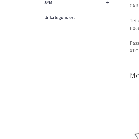
+
SYM
CAB
Unkategorisiert
Tei
P00
Pass
XTC 
Mo