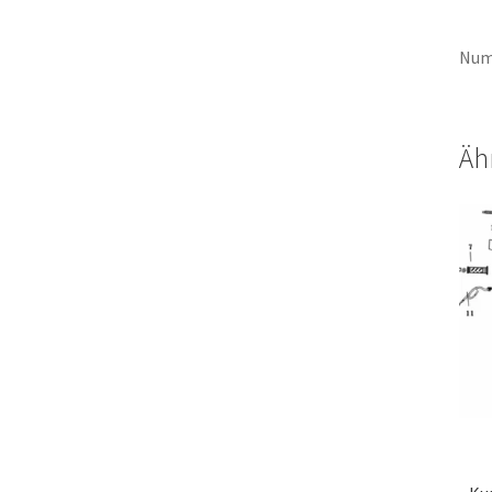
Num
Äh