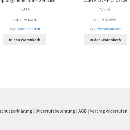
pplungshebel ohne Gehäuse
CABLE COMP CLUTCH
7,33
€
9,90
€
inkl. 19 % MwSt.
inkl. 19 % MwSt.
zzgl.
Versandkosten
zzgl.
Versandkosten
In den Warenkorb
In den Warenkorb
schutzerklärung
|
Widerrufsbelehrung
|
AGB
|
Vertrag widerrufen