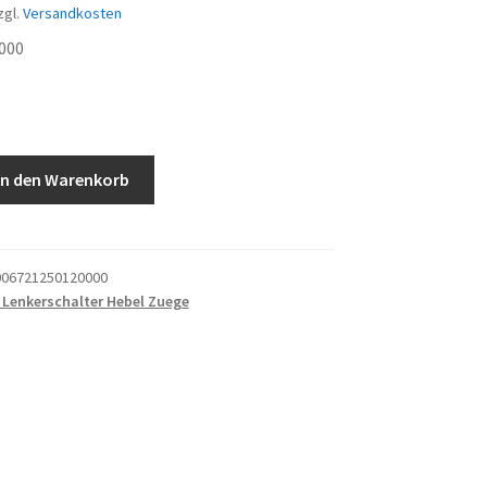
zgl.
Versandkosten
000
In den Warenkorb
06721250120000
 Lenkerschalter Hebel Zuege