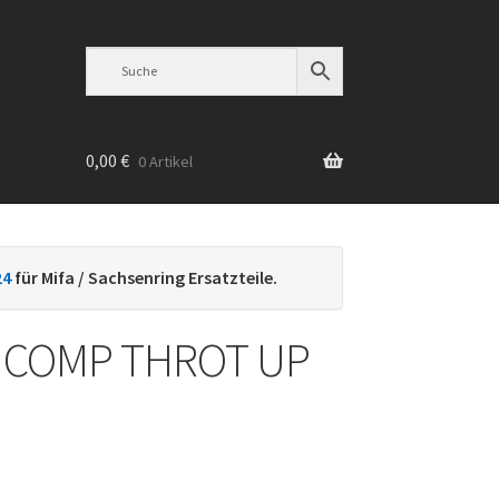
0,00
€
0 Artikel
n
24
für Mifa / Sachsenring Ersatzteile.
 COMP THROT UP