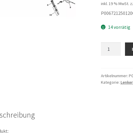
inkl. 19 % MwSt.
z
P006721250120
14 vorrätig
CABLE
COMP
THROT
UP
Menge
Artikelnummer:
P0
Kategorie:
Lenker
schreibung
ukt: