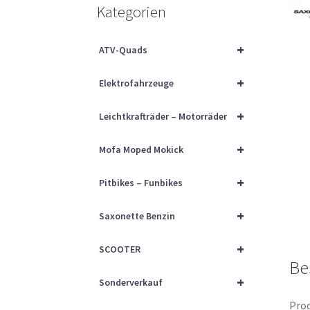
Kategorien
+
ATV-Quads
+
Elektrofahrzeuge
+
Leichtkrafträder – Motorräder
+
Mofa Moped Mokick
+
Pitbikes – Funbikes
+
Saxonette Benzin
+
SCOOTER
Be
+
Sonderverkauf
Prod