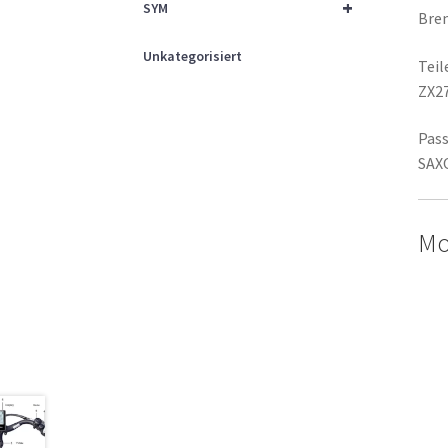
+
SYM
Bre
Unkategorisiert
Tei
ZX2
Pass
SAX
Mo