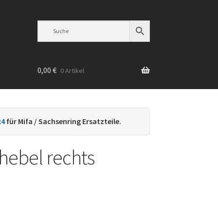
0,00
€
0 Artikel
n
24
für Mifa / Sachsenring Ersatzteile.
ebel rechts