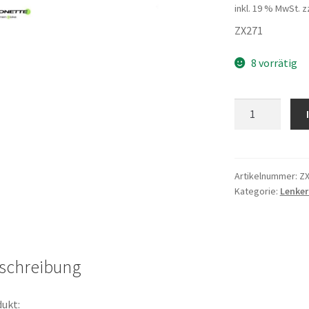
inkl. 19 % MwSt.
z
ZX271
8 vorrätig
Bremshebel
rechts
Menge
Artikelnummer:
Z
Kategorie:
Lenker
schreibung
ukt: