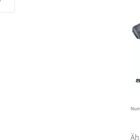
Num
Äh