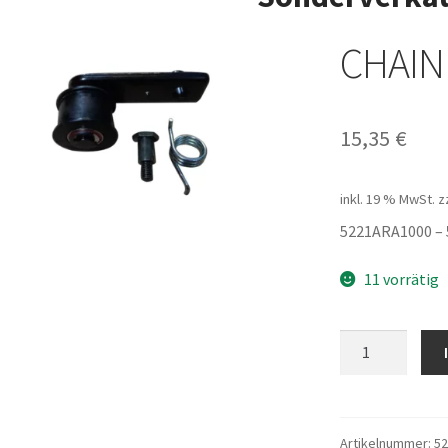
CHAIN
15,35
€
inkl. 19 % MwSt.
z
5221ARA1000 –
11 vorrätig
CHAIN
TENSIONER
Menge
Artikelnummer:
5