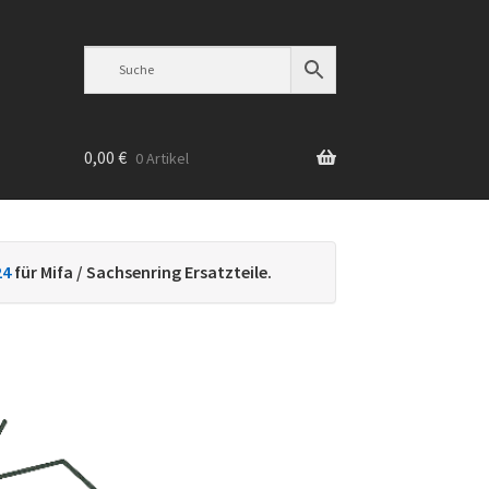
0,00
€
0 Artikel
n
24
für Mifa / Sachsenring Ersatzteile.