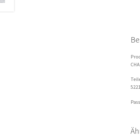
Be
Prod
CHA
Tei
522
Pass
Äh