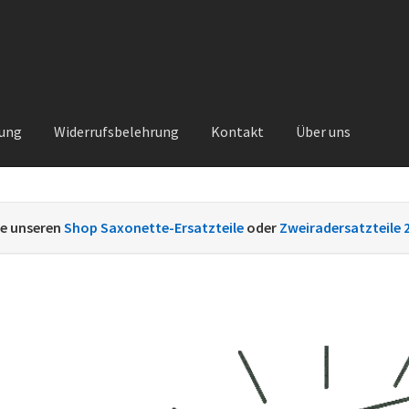
rung
Widerrufsbelehrung
Kontakt
Über uns
Kontakt
Sachs Ersatzteile
Sachsteile
Über uns
Vertrag widerrufe
ie unseren
Shop Saxonette-Ersatzteile
oder
Zweiradersatzteile 
nt