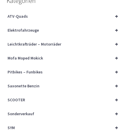
Kategorien
Über uns
+
ATV-Quads
Vertrag widerrufen
+
Elektrofahrzeuge
Widerrufsbelehrung
+
Leichtkrafträder – Motorräder
Cart
+
Mofa Moped Mokick
Checkout
+
Pitbikes – Funbikes
My account
+
Saxonette Benzin
+
SCOOTER
+
Sonderverkauf
+
SYM