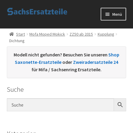
Zur
Zum
Menü
Navigation
Inhalt
springen
springen
Start
Start
Mofa Moped Mokick
ZZ50 ab 2015
Kupplung
Dichtung
AGB
Modell nicht gefunden? Besuchen Sie unseren
Shop
Datenschutzerklärung
Saxonette-Ersatzteile
oder
Zweiradersatzteile 24
für Mifa / Sachsenring Ersatzteile.
Impressum
Suche
Kontakt
Sachs Ersatzteile
Sachsteile