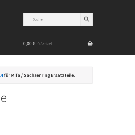
0,00
€
0 Artikel
n
24
für Mifa / Sachsenring Ersatzteile.
be