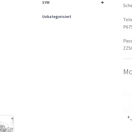
+
SYM
Sche
Unkategorisiert
Tei
P67
Pass
ZZ50
Mo