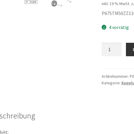
inkl. 19 % MwSt.
z
P67STM50ZZ11
4 vorrätig
Scheibe
Menge
Artikelnummer:
P
Kategorie:
Kuppl
schreibung
ukt: