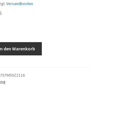
zgl.
Versandkosten
6
In den Warenkorb
67STM50ZZ116
ung