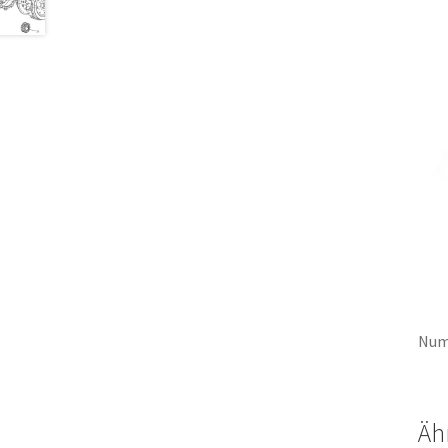
Num
Äh