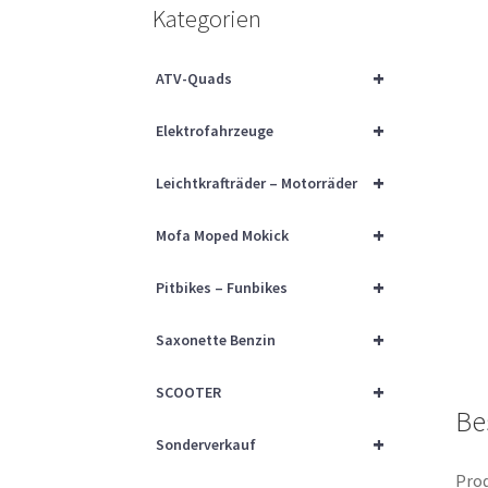
Kategorien
+
ATV-Quads
+
Elektrofahrzeuge
+
Leichtkrafträder – Motorräder
+
Mofa Moped Mokick
+
Pitbikes – Funbikes
+
Saxonette Benzin
+
SCOOTER
Be
+
Sonderverkauf
Prod