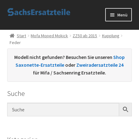
Zur
Zum
Menü
Navigation
Inhalt
springen
springen
Start
Start
Mofa Moped Mokick
ZZ50 ab 2015
Kupplung
Feder
AGB
Modell nicht gefunden? Besuchen Sie unseren
Shop
Datenschutzerklärung
Saxonette-Ersatzteile
oder
Zweiradersatzteile 24
für Mifa / Sachsenring Ersatzteile.
Impressum
Suche
Kontakt
Sachs Ersatzteile
Sachsteile