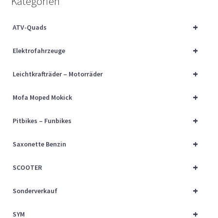
Kategorien
Über uns
+
ATV-Quads
Vertrag widerrufen
+
Elektrofahrzeuge
Widerrufsbelehrung
+
Leichtkrafträder – Motorräder
Cart
+
Mofa Moped Mokick
Checkout
+
Pitbikes – Funbikes
My account
+
Saxonette Benzin
+
SCOOTER
+
Sonderverkauf
+
SYM