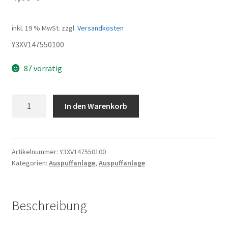
inkl. 19 % MwSt.
zzgl.
Versandkosten
Y3XV147550100
87 vorrätig
Dichtung
In den Warenkorb
für
Enddämper
Menge
Artikelnummer:
Y3XV147550100
Kategorien:
Auspuffanlage
,
Auspuffanlage
Beschreibung