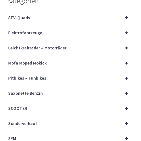
Kategorien
Über uns
+
ATV-Quads
Vertrag widerrufen
+
Elektrofahrzeuge
Widerrufsbelehrung
+
Leichtkrafträder – Motorräder
Cart
+
Mofa Moped Mokick
Checkout
+
Pitbikes – Funbikes
My account
+
Saxonette Benzin
+
SCOOTER
+
Sonderverkauf
+
SYM