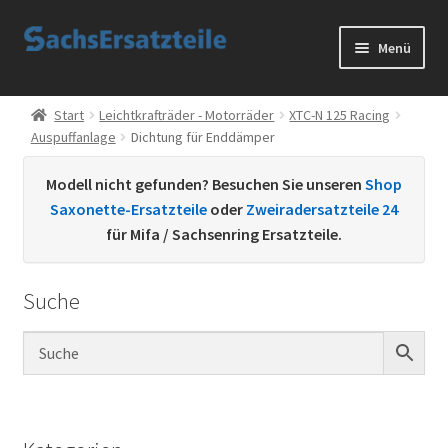
Zur
Zum
Menü
Navigation
Inhalt
springen
springen
Start
Start
Leichtkrafträder - Motorräder
XTC-N 125 Racing
Auspuffanlage
Dichtung für Enddämper
AGB
Modell nicht gefunden? Besuchen Sie unseren
Shop
Datenschutzerklärung
Saxonette-Ersatzteile
oder
Zweiradersatzteile 24
für Mifa / Sachsenring Ersatzteile.
Impressum
Suche
Kontakt
Sachs Ersatzteile
Sachsteile