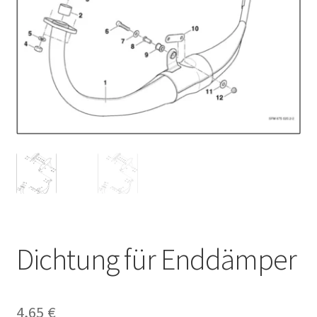
Dichtung für Enddämper
4,65
€