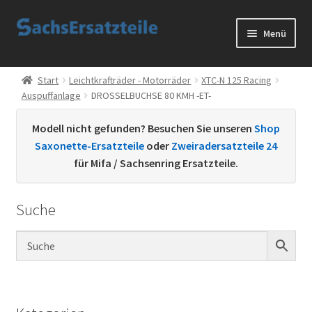
Zur
Zum
Menü
Navigation
Inhalt
springen
springen
Start
Start
Leichtkrafträder - Motorräder
XTC-N 125 Racing
Auspuffanlage
DROSSELBUCHSE 80 KMH -ET-
AGB
Modell nicht gefunden? Besuchen Sie unseren
Shop
Datenschutzerklärung
Saxonette-Ersatzteile
oder
Zweiradersatzteile 24
für Mifa / Sachsenring Ersatzteile.
Impressum
Suche
Kontakt
Sachs Ersatzteile
Sachsteile