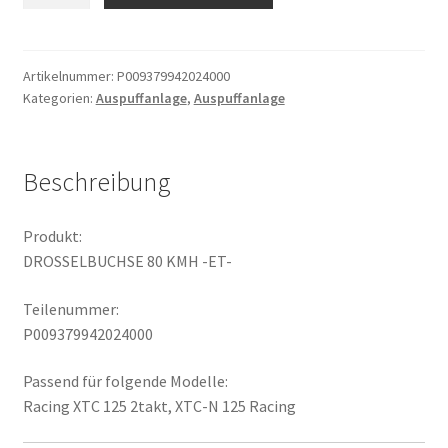
KMH
-
ET-
Artikelnummer:
P009379942024000
Kategorien:
Auspuffanlage
,
Auspuffanlage
Menge
Beschreibung
Produkt:
DROSSELBUCHSE 80 KMH -ET-
Teilenummer:
P009379942024000
Passend für folgende Modelle:
Racing XTC 125 2takt, XTC-N 125 Racing