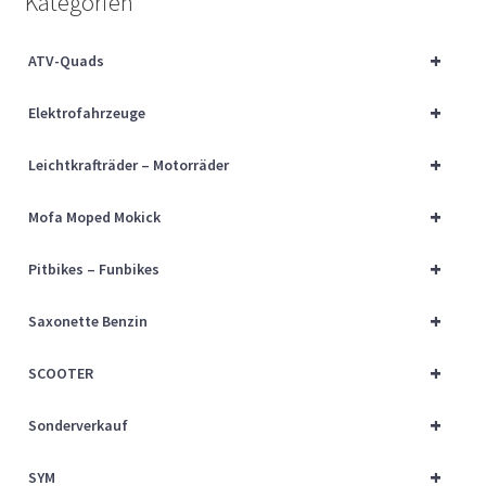
Kategorien
Über uns
+
ATV-Quads
Vertrag widerrufen
+
Elektrofahrzeuge
Widerrufsbelehrung
+
Leichtkrafträder – Motorräder
Cart
+
Mofa Moped Mokick
Checkout
+
Pitbikes – Funbikes
My account
+
Saxonette Benzin
+
SCOOTER
+
Sonderverkauf
+
SYM